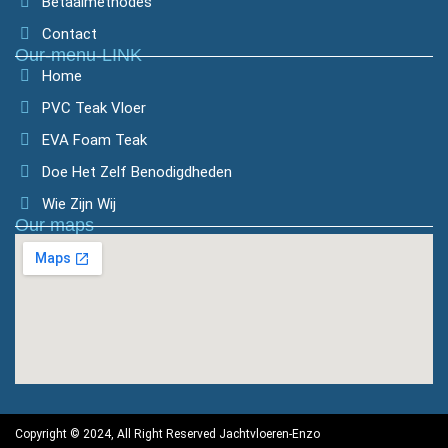
Betaalmethodes
Contact
Our-menu-LINK
Home
PVC Teak Vloer
EVA Foam Teak
Doe Het Zelf Benodigdheden
Wie Zijn Wij
Our maps
Optimized by Seraphinite Accelerator
Turns on site high speed to be attractive for people and search engines.
Copyright © 2024, All Right Reserved Jachtvloeren-Enzo