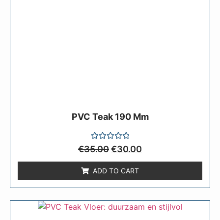
PVC Teak 190 Mm
Rated
€
35.00
€
30.00
0
out
of
ADD TO CART
5