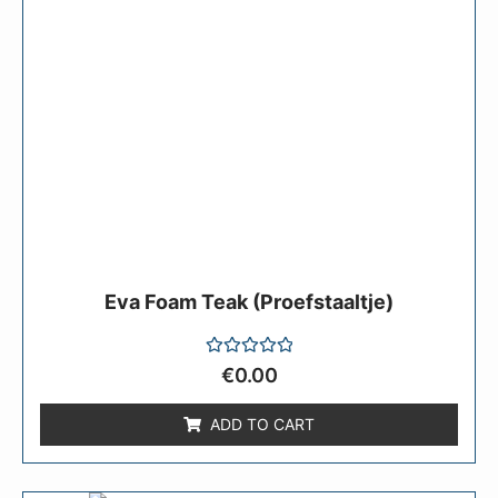
Eva Foam Teak (Proefstaaltje)
Rated
€
0.00
0
out
of
ADD TO CART
5