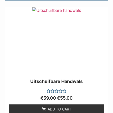
Uitschuifbare Handwals
Rated
€
59.00
€
55.00
0
out
of
ADD TO CART
5