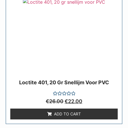
Loctite 401, 20 Gr Snellijm Voor PVC
Rated
€
26.00
€
22.00
0
out
of
ADD TO CART
5