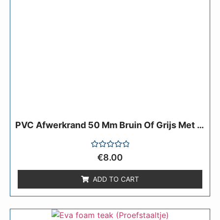
PVC Afwerkrand 50 Mm Bruin Of Grijs Met Zwart Of Witte Rand, Per Meter, Of Eva Foam Teak
Rated
€
8.00
0
out
of
ADD TO CART
5