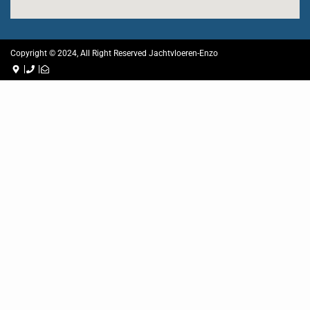
Optimized by Seraphinite Accelerator
Turns on site high speed to be attractive for people and search engines.
Copyright © 2024, All Right Reserved Jachtvloeren-Enzo