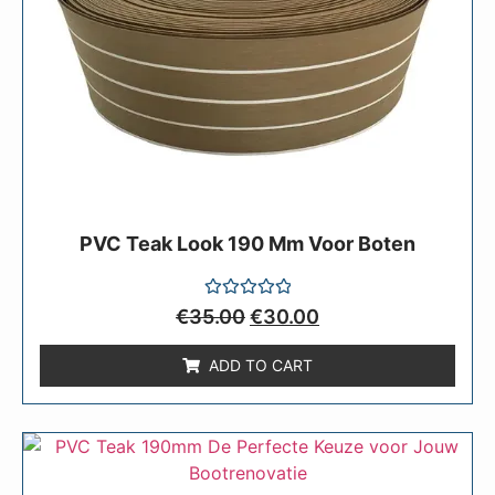
PVC Teak Look 190 Mm Voor Boten
Rated
€
35.00
€
30.00
0
out
of
ADD TO CART
5