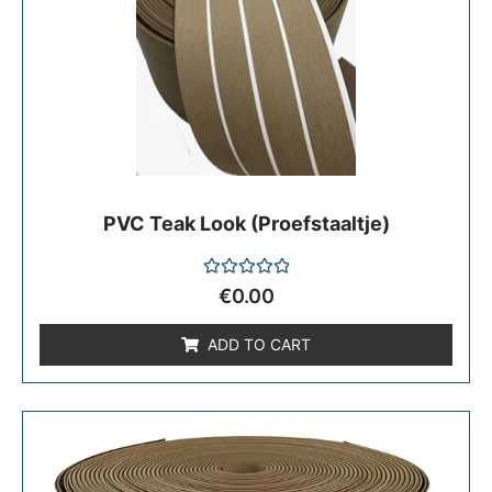
PVC Teak Look (Proefstaaltje)
Rated
€
0.00
0
out
of
ADD TO CART
5