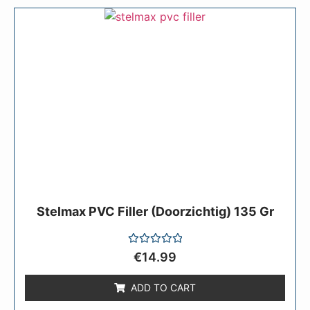
Stelmax PVC Filler (doorzichtig) 135 Gr
Rated
€
14.99
0
out
of
ADD TO CART
5