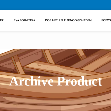
OER
EVA FOAM TEAK
DOE HET ZELF BENODIGDHEDEN
FOTO’S
Archive Product