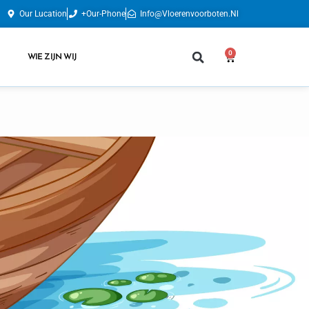
Our Lucation
+Our-Phone
Info@vloerenvoorboten.nl
0
WIE ZIJN WIJ