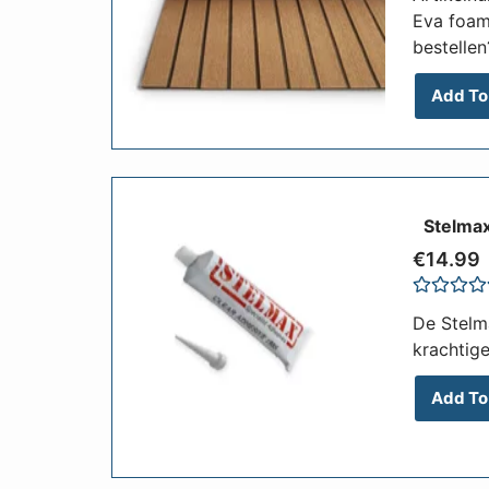
out
Eva foam
of
bestellen
5
Add To
€
14.99
Rated
De Stelma
0
out
krachtige 
of
5
Add To