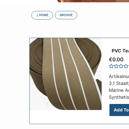
HOME
ARCHIVE
PVC Tea
€
0.00
Rated
Artikeln
0
out
3.1 Staal
of
Marine A
5
Synthetis
Add To