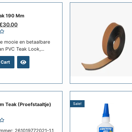
ak 190 Mm
€
30.00
e mooie en betaalbare
an PVC Teak Look,...
 Cart
m Teak (Proefstaaltje)
Sale!
ummer: 261019772021-1.1