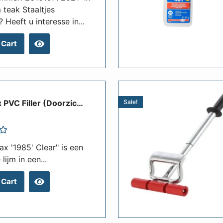
 teak Staaltjes
? Heeft u interesse in...
 Cart
Stelmax PVC Filler (doorzichtig) 135 Gr
Sale!
x '1985' Clear" is een
lijm in een...
 Cart