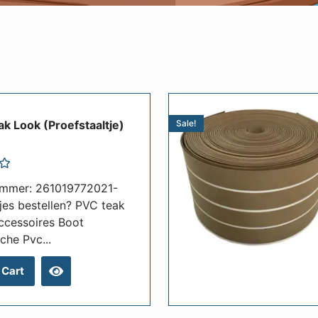
k Look (Proefstaaltje)
Sale!
ummer: 261019772021-
tjes bestellen? PVC teak
ccessoires Boot
che Pvc...
 Cart