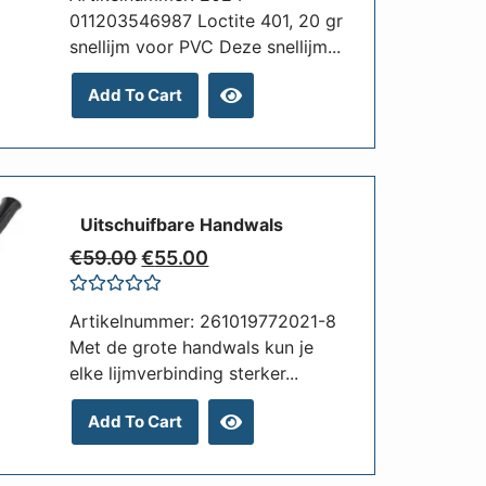
out
011203546987 Loctite 401, 20 gr
of
snellijm voor PVC Deze snellijm...
5
Add To Cart
Uitschuifbare Handwals
€
59.00
€
55.00
Rated
Artikelnummer: 261019772021-8
0
out
Met de grote handwals kun je
of
elke lijmverbinding sterker...
5
Add To Cart