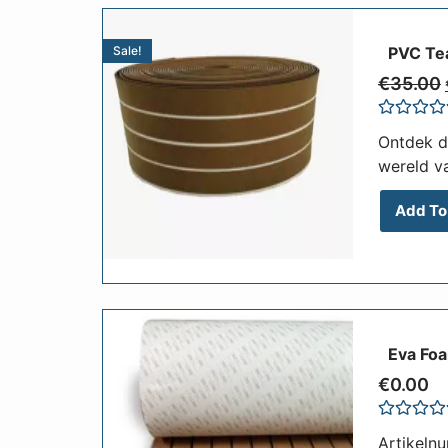
Sale!
PVC Te
€
35.00
Rated
Ontdek d
0
out
wereld v
of
5
Add To
Eva Foa
€
0.00
Rated
Artikeln
0