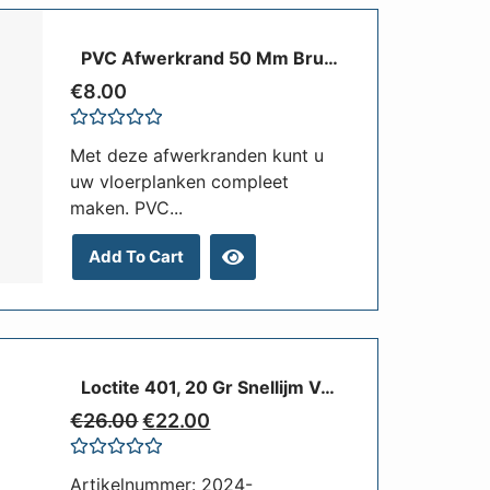
PVC Afwerkrand 50 Mm Bruin Of Grijs Met Zwart Of Witte Rand, Per Meter, Of Eva Foam Teak
€
8.00
Rated
Met deze afwerkranden kunt u
0
out
uw vloerplanken compleet
of
maken. PVC...
5
Add To Cart
Loctite 401, 20 Gr Snellijm Voor PVC
€
26.00
€
22.00
Rated
Artikelnummer: 2024-
0