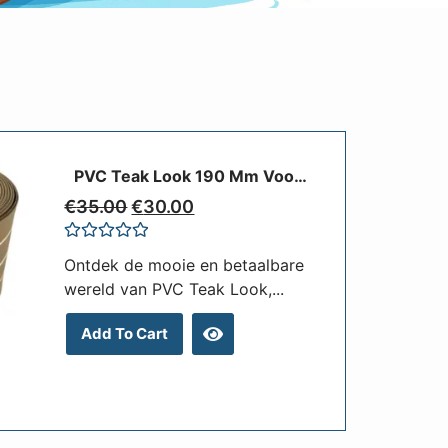
PVC Teak Look 190 Mm Voor Boten
€
35.00
€
30.00
Rated
Ontdek de mooie en betaalbare
0
out
wereld van PVC Teak Look,...
of
5
Add To Cart